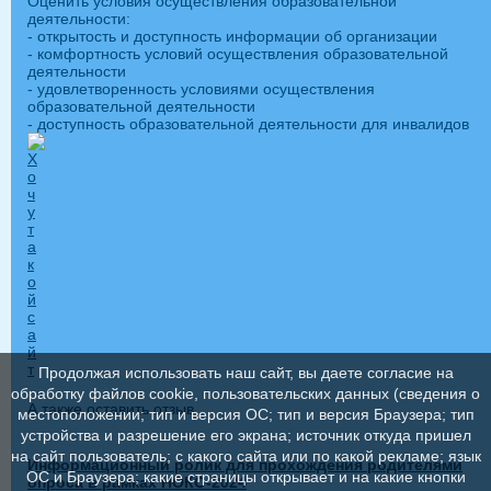
Оценить условия осуществления образовательной
деятельности:
- открытость и доступность информации об организации
- комфортность условий осуществления образовательной
деятельности
- удовлетворенность условиями осуществления
образовательной деятельности
- доступность образовательной деятельности для инвалидов
Продолжая использовать наш сайт, вы даете согласие на
обработку файлов cookie, пользовательских данных (сведения о
А также оставить отзыв
местоположении; тип и версия ОС; тип и версия Браузера; тип
устройства и разрешение его экрана; источник откуда пришел
на сайт пользователь; с какого сайта или по какой рекламе; язык
Информационный ролик для прохождения родителями
ОС и Браузера; какие страницы открывает и на какие кнопки
опроса в рамках НОКО-2024