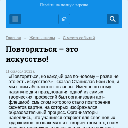
Перейти на полную версию
Главная
Жизнь школы
С места событий
→
→
Повторяться – это
искусство!
11 октября 2022 г.
«Повторяться, но каждый раз по-новому – разве не
это есть искусство?» - сказал Станислав Ежи Лец, и
мы с ним абсолютно согласны. Именно поэтому
накануне дня празднования одной из самых
творческих профессий был организован арт-
флешмоб, смыслом которого стало повторение
сюжетов картин, на которых изображался
образовательный процесс. Организаторы
надеялись, что учащиеся откроют для себя новых
художников, познакомятся с творчеством тех, о ком
раньше, возможно, и не слышали, и эти надежды