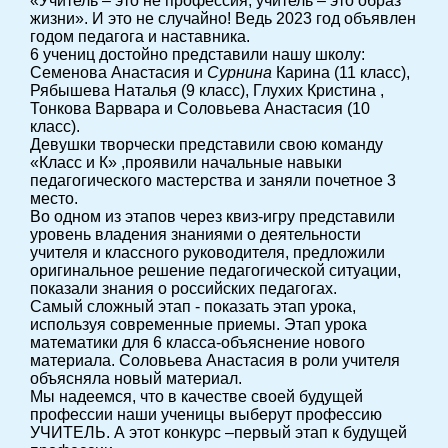
«Учитель – это не профессия, учитель – это образ
жизни». И это не случайно! Ведь 2023 год объявлен
годом педагога и наставника.
6 учениц достойно представили нашу школу:
Семенова Анастасия и
Сурнина
Карина (11 класс),
Рябышева Наталья (9 класс), Глухих Кристина ,
Тонкова Варвара и Соловьева Анастасия (10
класс).
Девушки творчески представили свою команду
«Класс и К» ,проявили начальные навыки
педагогического мастерства и заняли почетное 3
место.
Во одном из этапов через квиз-игру представили
уровень владения знаниями о деятельности
учителя и классного руководителя, предложили
оригинальное решение педагогической ситуации,
показали знания о российских педагогах.
Самый сложный этап - показать этап урока,
используя современные приемы. Этап урока
математики для 6 класса-объяснение нового
материала. Соловьева Анастасия в роли учителя
объясняла новый материал.
Мы надеемся, что в качестве своей будущей
профессии наши ученицы выберут профессию
УЧИТЕЛЬ. А этот конкурс –первый этап к будущей