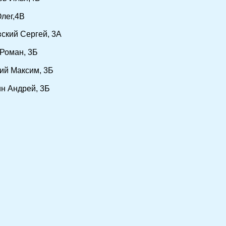
лег,4В
ский Сергей, 3А
Роман, 3Б
ий Максим, 3Б
н Андрей, 3Б