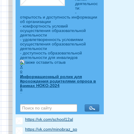
деятельнос
ти:
-
открытость и доступность информации
об организации
- комфортность условий
осуществления образовательной
деятельности
- удовлетворенность условиями
осуществления образовательной
деятельности
- доступность образовательной
деятельности для инвалидов
А также оставить отзыв
Информационный ролик для
прохождения родителями опроса в
рамках НОКО-2024
https://vk.com/school12al
https://vk.com/minobraz_so