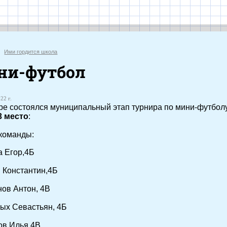
иальный с
Ими гордится школа
ни-футбол
22 г.
ре состоялся муниципальный этап турнира по мини-футбол
3 место
:
команды:
 Егор,4Б
 Константин,4Б
ов Антон, 4В
ых Севастьян, 4Б
ов Илья,4В