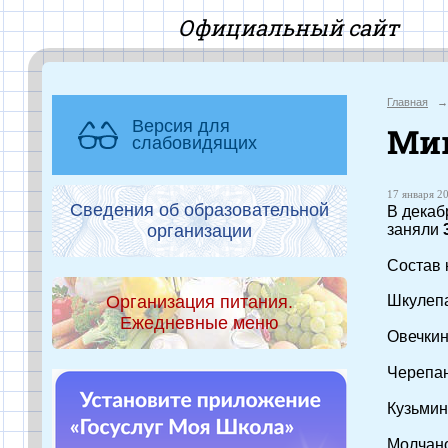
Офиц
Главная
→
Версия для
Ми
слабовидящих
17 января 20
Сведения об образовательной
В декаб
организации
заняли
Состав 
Организация питания.
Шкулепа
Ежедневные меню
Овечкин
Черепан
Кузьмин
Молчан