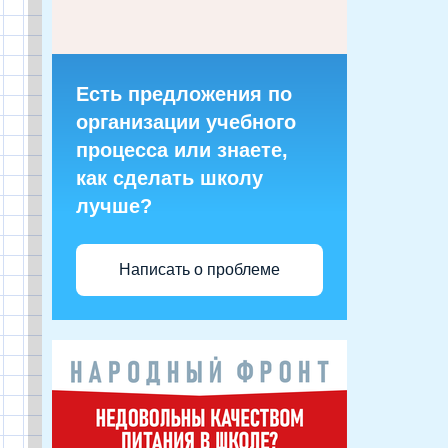
Есть предложения по
организации учебного
процесса или знаете,
как сделать школу
лучше?
Написать о проблеме