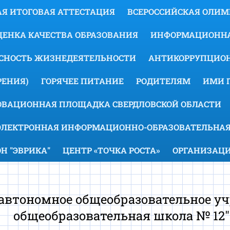
Я ИТОГОВАЯ АТТЕСТАЦИЯ
ВСЕРОССИЙСКАЯ ОЛИ
ЕНКА КАЧЕСТВА ОБРАЗОВАНИЯ
ИНФОРМАЦИОННА
АСНОСТЬ ЖИЗНЕДЕЯТЕЛЬНОСТИ
АНТИКОРРУПЦИОН
ЕНИЯ)
ГОРЯЧЕЕ ПИТАНИЕ
РОДИТЕЛЯМ
ИМИ 
ОВАЦИОННАЯ ПЛОЩАДКА СВЕРДЛОВСКОЙ ОБЛАСТИ
ЭЛЕКТРОННАЯ ИНФОРМАЦИОННО-ОБРАЗОВАТЕЛЬНАЯ
 "ЭВРИКА"
ЦЕНТР «ТОЧКА РОСТА»
ОРГАНИЗАЦИ
втономное общеобразовательное уч
общеобразовательная школа № 12"