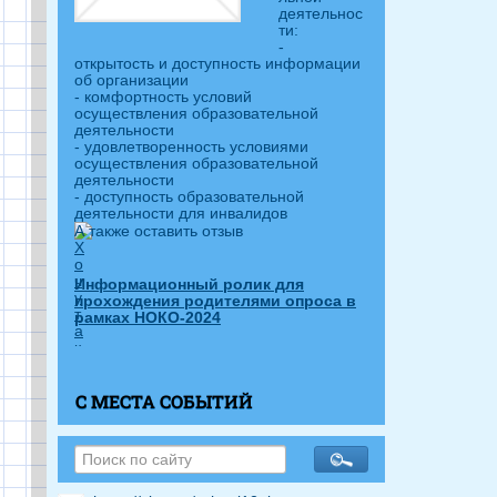
деятельнос
ти:
-
открытость и доступность информации
об организации
- комфортность условий
осуществления образовательной
деятельности
- удовлетворенность условиями
осуществления образовательной
деятельности
- доступность образовательной
деятельности для инвалидов
А также оставить отзыв
Информационный ролик для
прохождения родителями опроса в
рамках НОКО-2024
С МЕСТА СОБЫТИЙ