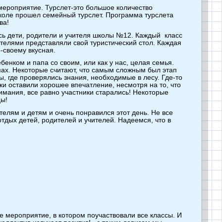
 мероприятие. Турслет-это большое количество
школе прошел семейный турслет. Программа турслета
ива!
ь дети, родители и учителя школы №12. Каждый класс
ителями представляли свой туристический стол. Каждая
о-своему вкусная.
енком и папа со своим, или как у нас, целая семья.
пах. Некоторые считают, что самым сложным был этап
ы, где проверялись знания, необходимые в лесу. Где-то
ки оставили хорошее впечатление, несмотря на то, что
нимания, все равно участники старались! Некоторые
цы!
елям и детям и очень понравился этот день. Не все
отдых детей, родителей и учителей. Надеемся, что в
е мероприятие, в котором поучаствовали все классы. И