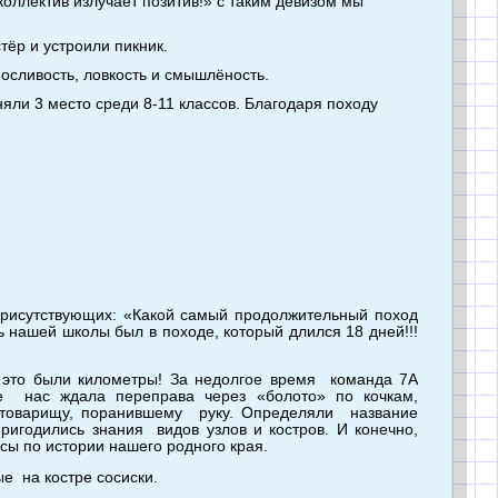
ллектив излучает позитив!» с таким девизом мы
тёр и устроили пикник.
осливость, ловкость и смышлёность.
ли 3 место среди 8-11 классов. Благодаря походу
 присутствующих: «Какой самый продолжительный поход
 нашей школы был в походе, который длился 18 дней!!!
ие это были километры! За недолгое время команда 7A
 нас ждала переправа через «болото» по кочкам,
товарищу, поранившему руку. Определяли название
ригодились знания видов узлов и костров. И конечно,
сы по истории нашего родного края.
е на костре сосиски.