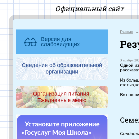
Офиц
Главная
→
Версия для
Рез
слабовидящих
3 ноября 202
Сведения об образовательной
Одной из
рассказа
организации
Из больш
статью,к
Организация питания.
Вот наши
Ежедневные меню
Семе
Солдатов