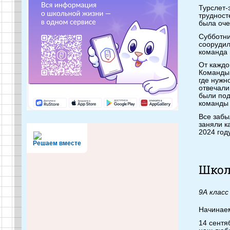
Турслет-
трудност
была оче
Субботни
соорудил
команда 
От каждо
Команды 
где нужн
отвечали
были под
команды 
Все забы
заняли к
2024 год
Решаем вместе
Школ
9А класс
Начинаем
14 сентя