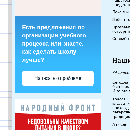
наш люби
представ
Пока мы 
Забег пр
Есть предложения по
Программ
четверг 
организации учебного
Спасибо 
процесса или знаете,
как сделать школу
Наши
лучше?
7А класс
Написать о проблеме
Сегодня 
был в их
И за это
Трасса ш
класса 
прохожд
лекарств
традицио
А после 