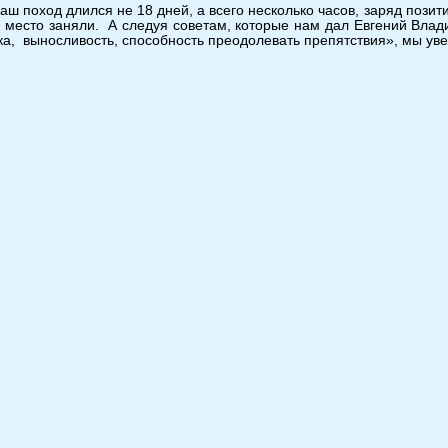
наш поход длился не 18 дней, а всего несколько часов, заряд поз
 место заняли. А следуя советам, которые нам дал Евгений Влад
ка, выносливость, способность преодолевать препятствия», мы ув