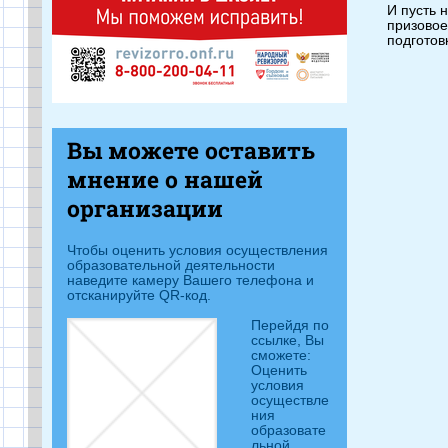
И пусть 
призовое
подготов
Вы можете оставить
мнение о нашей
организации
Чтобы оценить условия осуществления
образовательной деятельности
наведите камеру Вашего телефона и
отсканируйте QR-код.
Перейдя п
о
ссылке, Вы
сможете:
Оценить
условия
осуществле
ния
образовате
льной