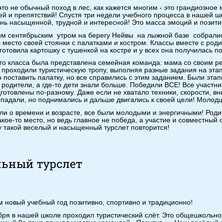
это не обычный поход в лес, как кажется многим - это грандиозное
ей и препятствий! Спустя три недели учебного процесса в нашей 
нь насыщенной, трудной и интересной! Это масса эмоций и позит
м сентябрьским утром на берегу Нейвы на лыжной базе собралис
 место своей стоянки с палатками и костром. Классы вместе с род
готовила картошку с тушенкой на костре и у всех она получилась п
го класса была представлена семейная команда: мама со своим реб
проходили туристическую тропу, выполняя разные задания на эта
о поставить палатку, но все справились с этим заданием. Были этап
 родители, а где-то дети знали больше. Победили ВСЕ! Все участни
готовлены по-разному. Даже если не хватало техники, скорости, в
падали, но поднимались и дальше двигались к своей цели! Молод
ли о времени и возрасте, все были молодыми и энергичными! Родит
акое-то место, но ведь главное не победа, а участие и совместный 
у такой веселый и насыщенный турслет повторится!
ьный турслет
 новый учебный год позитивно, спортивно и традиционно!
бря в нашей школе проходил туристический слёт. Это общешкольно