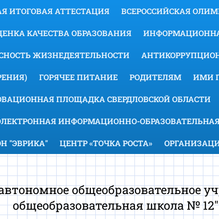
Я ИТОГОВАЯ АТТЕСТАЦИЯ
ВСЕРОССИЙСКАЯ ОЛИ
ЕНКА КАЧЕСТВА ОБРАЗОВАНИЯ
ИНФОРМАЦИОННА
АСНОСТЬ ЖИЗНЕДЕЯТЕЛЬНОСТИ
АНТИКОРРУПЦИОН
ЕНИЯ)
ГОРЯЧЕЕ ПИТАНИЕ
РОДИТЕЛЯМ
ИМИ 
ОВАЦИОННАЯ ПЛОЩАДКА СВЕРДЛОВСКОЙ ОБЛАСТИ
ЭЛЕКТРОННАЯ ИНФОРМАЦИОННО-ОБРАЗОВАТЕЛЬНАЯ
 "ЭВРИКА"
ЦЕНТР «ТОЧКА РОСТА»
ОРГАНИЗАЦИ
втономное общеобразовательное уч
общеобразовательная школа № 12"