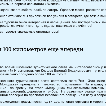
мый 9а тоже принял участие командой «Позитив». «Наш весёлый ко
ились на первом испытании «Визитка».
ждали своего забега, разбили лагерь. Украсили место, разожгли кос
ошёл отлично! Мы приложили все усилия в эстафете, где важна вын
а турслета была интересная и насыщенная. Мы постарались и заня
прошёл отлично, и этот день сделал наш класс сплочённее!
за турслет, уважаемые организаторы!
 100 километров еще впереди
во время школьного туристического слета мы интересовались у
 жизни?» И выяснили, что Клещев Евгений Владимирович – учитель
 время было пройдено более 100 км пути!!!
кольного туристического слета составила всего 7км. Зато как
«Молодежь» преодолела множество испытании. На маршруте
ение по бревну. На этапе «Медицина» мы оказывали помощь 
енных растений, деревьев и грибов. На различных этапах нам п
нная проверка по правилам безопасного поведения в лесу и вопро
прохождения трассы песни под гитару, печеная картошка и жаренны