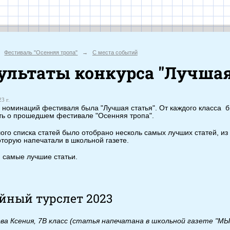
иальный с
Фестиваль "Осенняя тропа"
→
С места событий
ультаты конкурса "Лучшая
3 г.
 номинаций фестиваля была "Лучшая статья". От каждого класса б
ть о прошедшем фестивале "Осенняя тропа".
ого списка статей было отобрано несколь самых лучших статей, из
оторую напечатали в школьной газете.
 самые лучшие статьи.
йный турслет 2023
а Ксения, 7В класс (статья напечатана в школьной газете "МЫ