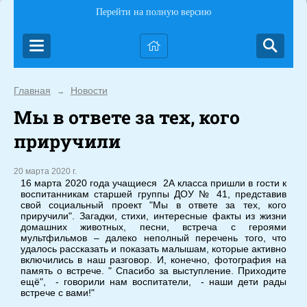
Перейти на полную версию
Главная
Новости
→
Мы в ответе за тех, кого
приручили
20 марта 2020 г.
16 марта 2020 года учащиеся 2А класса пришли в гости к
воспитанникам старшей группы ДОУ № 41, представив
свой социальный проект "Мы в ответе за тех, кого
приручили". Загадки, стихи, интересные факты из жизни
домашних животных, песни, встреча с героями
мультфильмов – далеко неполный перечень того, что
удалось рассказать и показать малышам, которые активно
включились в наш разговор. И, конечно, фотография на
память о встрече. " Спасибо за выступление. Приходите
ещё", - говорили нам воспитатели, - наши дети рады
встрече с вами!"