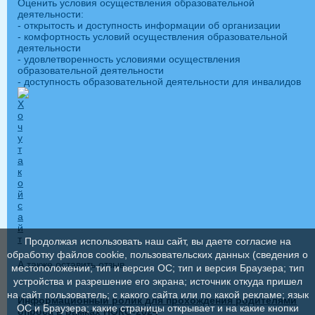
Оценить условия осуществления образовательной
деятельности:
- открытость и доступность информации об организации
- комфортность условий осуществления образовательной
деятельности
- удовлетворенность условиями осуществления
образовательной деятельности
- доступность образовательной деятельности для инвалидов
Продолжая использовать наш сайт, вы даете согласие на
обработку файлов cookie, пользовательских данных (сведения о
А также оставить отзыв
местоположении; тип и версия ОС; тип и версия Браузера; тип
устройства и разрешение его экрана; источник откуда пришел
на сайт пользователь; с какого сайта или по какой рекламе; язык
Информационный ролик для прохождения родителями
ОС и Браузера; какие страницы открывает и на какие кнопки
опроса в рамках НОКО-2024