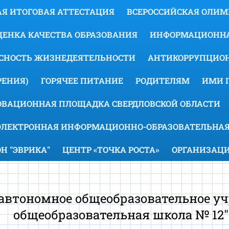
Я ИТОГОВАЯ АТТЕСТАЦИЯ
ВСЕРОССИЙСКАЯ ОЛИ
ЕНКА КАЧЕСТВА ОБРАЗОВАНИЯ
ИНФОРМАЦИОННА
АСНОСТЬ ЖИЗНЕДЕЯТЕЛЬНОСТИ
АНТИКОРРУПЦИОН
ЕНИЯ)
ГОРЯЧЕЕ ПИТАНИЕ
РОДИТЕЛЯМ
ИМИ 
ОВАЦИОННАЯ ПЛОЩАДКА СВЕРДЛОВСКОЙ ОБЛАСТИ
ЭЛЕКТРОННАЯ ИНФОРМАЦИОННО-ОБРАЗОВАТЕЛЬНАЯ
 "ЭВРИКА"
ЦЕНТР «ТОЧКА РОСТА»
ОРГАНИЗАЦИ
втономное общеобразовательное уч
общеобразовательная школа № 12"