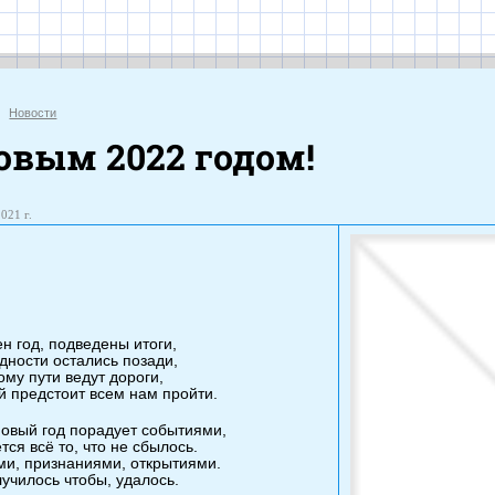
иальный с
Новости
овым 2022 годом!
021 г.
н год, подведены итоги,
дности остались позади,
ому пути ведут дороги,
й предстоит всем нам пройти.
Новый год порадует событиями,
тся всё то, что не сбылось.
ми, признаниями, открытиями.
училось чтобы, удалось.