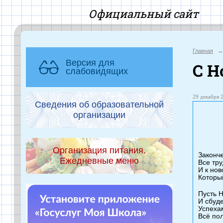
Офиц
Главная
→
Версия для
С Н
слабовидящих
29 декабря 2
Сведения об образовательной
организации
Организация питания.
Законче
Ежедневные меню
Все тру
И к нов
Которы
Пусть 
И сбуде
Успеха
Всё пол