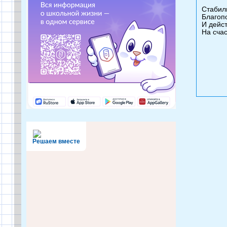
Стабил
Благопо
И дейс
На счас
Решаем вместе