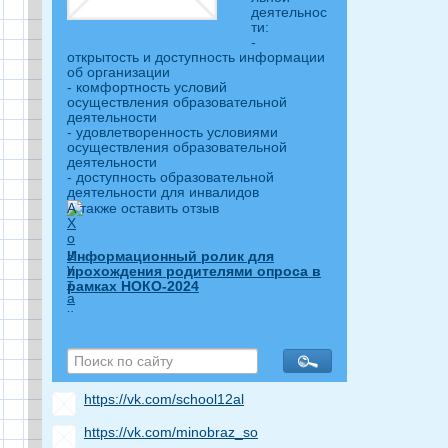
деятельнос
ти:
-
открытость и доступность информации
об организации
- комфортность условий
осуществления образовательной
деятельности
- удовлетворенность условиями
осуществления образовательной
деятельности
- доступность образовательной
деятельности для инвалидов
А также оставить отзыв
Информационный ролик для
прохождения родителями опроса в
рамках НОКО-2024
https://vk.com/school12al
https://vk.com/minobraz_so