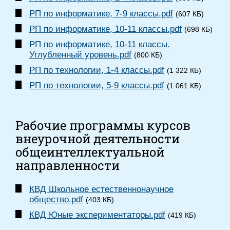
РП по информатике, 7-9 классы.pdf
(607 КБ)
РП по информатике, 10-11 классы.pdf
(698 КБ)
РП по информатике, 10-11 классы.
Углубленный уровень.pdf
(800 КБ)
РП по технологии, 1-4 классы.pdf
(1 322 КБ)
РП по технологии, 5-9 классы.pdf
(1 061 КБ)
Рабочие программы курсов
внеурочной деятельности
общеинтеллектуальной
направленности
КВД Школьное естественнонаучное
общество.pdf
(403 КБ)
КВД Юные экспериментаторы.pdf
(419 КБ)