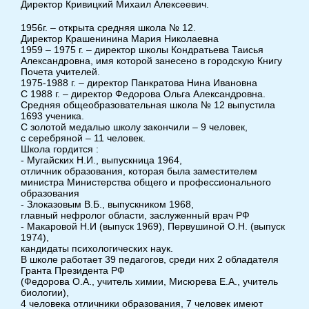
Директор Кривицкий Михаил Алексеевич.
1956г. – открыта средняя школа № 12.
Директор Крашенинина Мария Николаевна
1959 – 1975 г. – директор школы Кондратьева Таисья
Александровна, имя которой занесено в городскую Книгу
Почета учителей.
1975-1988 г. – директор Панкратова Нина Ивановна
С 1988 г. – директор Федорова Ольга Александровна.
Средняя общеобразовательная школа № 12 выпустила
1693 ученика.
С золотой медалью школу закончили – 9 человек,
с серебряной – 11 человек.
Школа гордится :
- Мугайских Н.И., выпускница 1964,
отличник образования, которая была заместителем
министра Министерства общего и профессионального
образования
- Злоказовым В.Б., выпускником 1968,
главный нефролог области, заслуженный врач РФ
- Макаровой Н.И (выпуск 1969), Первушиной О.Н. (выпуск
1974),
кандидаты психологических наук.
В школе работает 39 педагогов, среди них 2 обладателя
Гранта Президента РФ
(Федорова О.А., учитель химии, Мисюрева Е.А., учитель
биологии),
4 человека отличники образования, 7 человек имеют