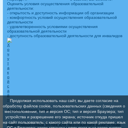
Оценить условия осуществления образовательной
деятельности:
- открытость и доступность информации об организации
- комфортность условий осуществления образовательной
деятельности
- удовлетворенность условиями осуществления
образовательной деятельности
- доступность образовательной деятельности для инвалидов
Продолжая использовать наш сайт, вы даете согласие на
обработку файлов cookie, пользовательских данных (сведения о
А также оставить отзыв
местоположении; тип и версия ОС; тип и версия Браузера; тип
устройства и разрешение его экрана; источник откуда пришел
на сайт пользователь; с какого сайта или по какой рекламе; язык
Информационный ролик для прохождения родителями
ОС и Браузера; какие страницы открывает и на какие кнопки