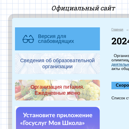
Офиц
Главная
→
Версия для
202
слабовидящих
Организа
Сведения об образовательной
олимпиад
деятельн
организации
акты общ
Скоро
Организация питания.
Ежедневные меню
Список ст