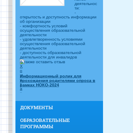
деятельнос
ти:
-
открытость и доступность информации
об организации
- комфортность условий
осуществления образовательной
деятельности
- удовлетворенность условиями
осуществления образовательной
деятельности
- доступность образовательной
деятельности для инвалидов
А также оставить отзыв
Информационный ролик для
прохождения родителями опроса в
рамках НОКО-2024
ДОКУМЕНТЫ
ОБРАЗОВАТЕЛЬНЫЕ
ПРОГРАММЫ