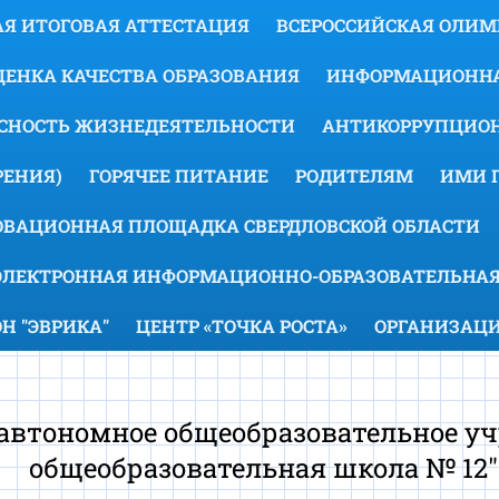
Я ИТОГОВАЯ АТТЕСТАЦИЯ
ВСЕРОССИЙСКАЯ ОЛИ
ЕНКА КАЧЕСТВА ОБРАЗОВАНИЯ
ИНФОРМАЦИОННА
АСНОСТЬ ЖИЗНЕДЕЯТЕЛЬНОСТИ
АНТИКОРРУПЦИОН
ЕНИЯ)
ГОРЯЧЕЕ ПИТАНИЕ
РОДИТЕЛЯМ
ИМИ 
ОВАЦИОННАЯ ПЛОЩАДКА СВЕРДЛОВСКОЙ ОБЛАСТИ
ЭЛЕКТРОННАЯ ИНФОРМАЦИОННО-ОБРАЗОВАТЕЛЬНАЯ
 "ЭВРИКА"
ЦЕНТР «ТОЧКА РОСТА»
ОРГАНИЗАЦИ
втономное общеобразовательное уч
общеобразовательная школа № 12"