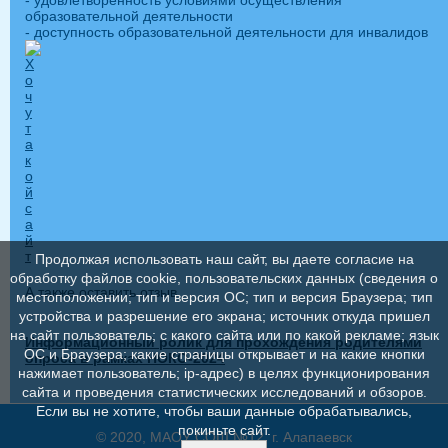
образовательной деятельности
- доступность образовательной деятельности для инвалидов
Продолжая использовать наш сайт, вы даете согласие на
обработку файлов cookie, пользовательских данных (сведения о
А также оставить отзыв
местоположении; тип и версия ОС; тип и версия Браузера; тип
устройства и разрешение его экрана; источник откуда пришел
на сайт пользователь; с какого сайта или по какой рекламе; язык
Информационный ролик для прохождения родителями
ОС и Браузера; какие страницы открывает и на какие кнопки
опроса в рамках НОКО-2024
нажимает пользователь; ip-адрес) в целях функционирования
сайта и проведения статистических исследований и обзоров.
Если вы не хотите, чтобы ваши данные обрабатывались,
покиньте сайт.
© 2020, МАОУ СОШ №12, г. Алапаевск