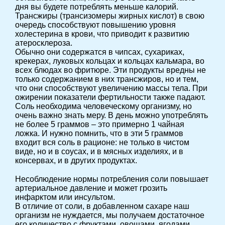
дня вы будете потреблять меньше калорий.
Трансжиры (трансизомеры жирных кислот) в свою
очередь способствуют повышению уровня
холестерина в крови, что приводит к развитию
атеросклероза.
Обычно они содержатся в чипсах, сухариках,
крекерах, луковых кольцах и кольцах кальмара, во
всех блюдах во фритюре. Эти продукты вредны не
только содержанием в них трансжиров, но и тем,
что они способствуют увеличению массы тела. При
ожирении показатели фертильности также падают.
Соль необходима человеческому организму, но
очень важно знать меру. В день можно употреблять
не более 5 граммов – это примерно 1 чайная
ложка. И нужно помнить, что в эти 5 граммов
входит вся соль в рационе: не только в чистом
виде, но и в соусах, и в мясных изделиях, и в
консервах, и в других продуктах.
Несоблюдение нормы потребления соли повышает
артериальное давление и может грозить
инфарктом или инсультом.
В отличие от соли, в добавленном сахаре наш
организм не нуждается, мы получаем достаточное
его количество с фруктами, овощами, ягодами,