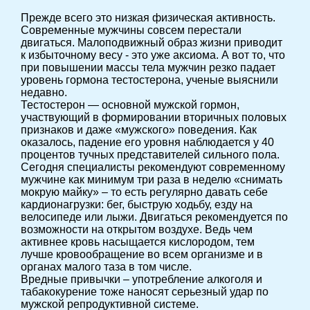
Прежде всего это низкая физическая активность.
Современные мужчины совсем перестали
двигаться. Малоподвижный образ жизни приводит
к избыточному весу - это уже аксиома. А вот то, что
при повышении массы тела мужчин резко падает
уровень гормона тестостерона, ученые выяснили
недавно.
Тестостерон — основной мужской гормон,
участвующий в формировании вторичных половых
признаков и даже «мужского» поведения. Как
оказалось, падение его уровня наблюдается у 40
процентов тучных представителей сильного пола.
Сегодня специалисты рекомендуют современному
мужчине как минимум три раза в неделю «снимать
мокрую майку» – то есть регулярно давать себе
кардионагрузки: бег, быструю ходьбу, езду на
велосипеде или лыжи. Двигаться рекомендуется по
возможности на открытом воздухе. Ведь чем
активнее кровь насыщается кислородом, тем
лучше кровообращение во всем организме и в
органах малого таза в том числе.
Вредные привычки – употребление алкоголя и
табакокурение тоже наносят серьезный удар по
мужской репродуктивной системе.