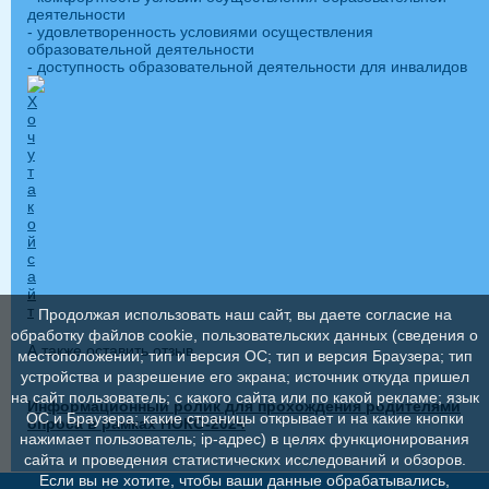
деятельности
- удовлетворенность условиями осуществления
образовательной деятельности
- доступность образовательной деятельности для инвалидов
Продолжая использовать наш сайт, вы даете согласие на
обработку файлов cookie, пользовательских данных (сведения о
А также оставить отзыв
местоположении; тип и версия ОС; тип и версия Браузера; тип
устройства и разрешение его экрана; источник откуда пришел
на сайт пользователь; с какого сайта или по какой рекламе; язык
Информационный ролик для прохождения родителями
ОС и Браузера; какие страницы открывает и на какие кнопки
опроса в рамках НОКО-2024
нажимает пользователь; ip-адрес) в целях функционирования
сайта и проведения статистических исследований и обзоров.
Если вы не хотите, чтобы ваши данные обрабатывались,