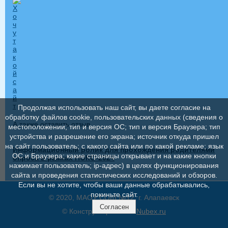
Продолжая использовать наш сайт, вы даете согласие на
обработку файлов cookie, пользовательских данных (сведения о
А также оставить отзыв
местоположении; тип и версия ОС; тип и версия Браузера; тип
устройства и разрешение его экрана; источник откуда пришел
на сайт пользователь; с какого сайта или по какой рекламе; язык
Информационный ролик для прохождения родителями
ОС и Браузера; какие страницы открывает и на какие кнопки
опроса в рамках НОКО-2024
нажимает пользователь; ip-адрес) в целях функционирования
сайта и проведения статистических исследований и обзоров.
Если вы не хотите, чтобы ваши данные обрабатывались,
покиньте сайт.
© 2020, МАОУ СОШ №12, г. Алапаевск
Согласен
© Конструктор сайтов
Nubex.ru