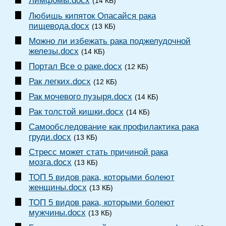
Лимфомы.docx
(14 КБ)
Любишь кипяток Опасайся рака
пищевода.docx
(13 КБ)
Можно ли избежать рака поджелудочной
железы.docx
(14 КБ)
Портал Все о раке.docx
(12 КБ)
Рак легких.docx
(12 КБ)
Рак мочевого пузыря.docx
(14 КБ)
Рак толстой кишки.docx
(14 КБ)
Самообследование как профилактика рака
груди.docx
(13 КБ)
Стресс может стать причиной рака
мозга.docx
(13 КБ)
ТОП 5 видов рака, которыми болеют
женщины.docx
(13 КБ)
ТОП 5 видов рака, которыми болеют
мужчины.docx
(13 КБ)