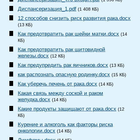
Диспансеризация_1.pdf
(1 408 КБ)
12 способов снизить риск развития рака.docx
(13 КБ)
Как предотвратить рак шейки матки.docx
(14
КБ)
Как предотвратить рак щитовидной
железы.docx
(12 КБ)
Как предупредить рак яичников.docx
(13 КБ)
как распознать опасную родинку.docx
(15 КБ)
Как уберечь печень от рака.docx
(14 КБ)
Какая связь между соской и раком
желудка.docx
(14 КБ)
Какие продукты защищают от рака.docx
(12
КБ)
Курение и алкоголь как факторы риска
онкологии.docx
(14 КБ)