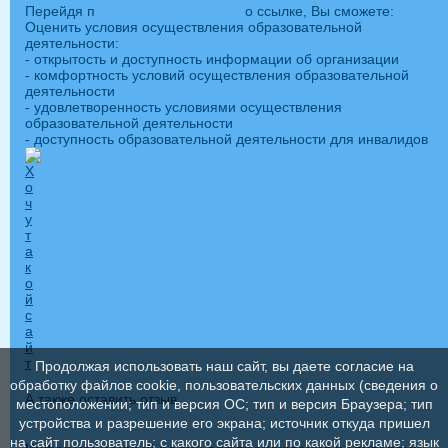
Перейдя п
о ссылке, Вы сможете:
Оценить условия осуществления образовательной
деятельности:
- открытость и доступность информации об организации
- комфортность условий осуществления образовательной
деятельности
- удовлетворенность условиями осуществления
образовательной деятельности
- доступность образовательной деятельности для инвалидов
Продолжая использовать наш сайт, вы даете согласие на
обработку файлов cookie, пользовательских данных (сведения о
А также оставить отзыв
местоположении; тип и версия ОС; тип и версия Браузера; тип
устройства и разрешение его экрана; источник откуда пришел
на сайт пользователь; с какого сайта или по какой рекламе; язык